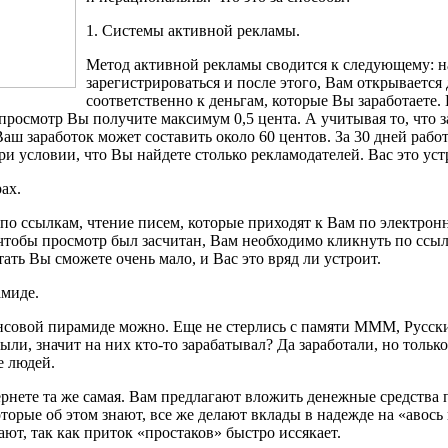
1. Системы активной рекламы.
Метод активной рекламы сводится к следующему: н
зарегистрироваться и после этого, Вам открывается
соответственно к деньгам, которые Вы заработаете. Н
 просмотр Вы получите максимум 0,5 цента. А учитывая то, что 
аш заработок может составить около 60 центов. За 30 дней работ
при условии, что Вы найдете столько рекламодателей. Вас это ус
ах.
по ссылкам, чтение писем, которые приходят к Вам по электро
тобы просмотр был засчитан, Вам необходимо кликнуть по ссылке
тать Вы сможете очень мало, и Вас это вряд ли устроит.
амиде.
ансовой пирамиде можно. Еще не стерлись с памяти МММ, Русски
, значит на них кто-то зарабатывал? Да заработали, но только 
е людей.
нете та же самая. Вам предлагают вложить денежные средства п
оторые об этом знают, все же делают вклады в надежде на «авос
ют, так как приток «простаков» быстро иссякает.