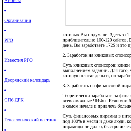
Анонсы
Организации
которых Вы подумали. Здесь за 1
приблизительно 100-120 сайтов, В
РГО
день, Вы заработаете 172$ и это 
2. Заработок на кликовых спонсор
Известия РГО
Суть кликовых спонсоров: клики 
выполнением заданий. Для того, ч
которую платят деньги, но зарабо
Дворянский календарь
3. Заработать на финансовой пир
Теоретически заработать на фин
СПб ДРК
всевозможные ЧИФы. Если они были
в самом начале и привлечь больш
Суть финансовых пирамид в интер
Генеалогический вестник
под 100% в месяц и даже люди, к
пирамиды не долго, быстро исчеза