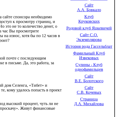
Сайт
А.А. Бовкало
Клуб
а сайте спонсора необходимо
Круковских
 доступ к просмотру страниц, и
о это не то количество денег, о
Родовой клуб Яцкевичей
за час Вы просмотрите
Сайт С.О.
ы на износ, хотя бы по 12 часов в
Экземплярова
троит?
История рода Гассельблат
Фамильный Клуб
Извековых
нной почте с последующим
 в письме. Да, это работа, за
Сулины - Клуб
однофамильцев
Сайт
В.Е. Болотского
й дом Селенга, «Тибет» и
Сайт
те, кому удалось попасть в проект
С.В. Кочевых
Страница
од высокий процент, чуть ли не
Д.А. Михайлова
ь проскачу». Живут финансовые