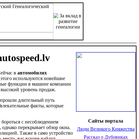
utospeed.lv
Сейчас в
автомобилях
 этого используются новейшие
бные функции в машине компании
 высокий уровень продаж.
с прошли длительный путь
Увлекательные факты, которые
Сайты портала
е бороться с несоблюдением
, однако перекрывает обзор окна.
Люди Великого Княжества
олицией. Также в само устройство
Рассказ о Дубовиках
 место, вас вскоре найдут.