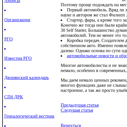
Анонсы
Поэтому проще подождать на мес
Первый автомобиль. Вряд ли зн
науке и автором же стал Филипп 
Организации
Стартер, фары, а кроме того 
Конечно же тогда они были крайн
30 Self Starter. Большинство дум
автомобилей. Тем не менее это то
РГО
Коробка передач. Создателем 
собственном авто. Именно появле
далеко. Однако основа по сути од
автомобильные новости и обз
Известия РГО
Многие автомобилисты и не знают
немало, особенно в современных,
Дворянский календарь
Мы даем немало ценных рекоменда
многих функциях даже не слышали
настроение, а так же просто улыбк
СПб ДРК
Предыдущая статья
Следущая статья
Генеалогический вестник
Вернуться