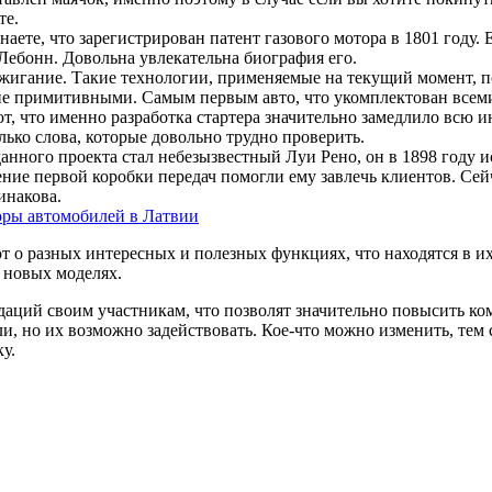
те.
аете, что зарегистрирован патент газового мотора в 1801 году.
Лебонн. Довольна увлекательна биография его.
зажигание. Такие технологии, применяемые на текущий момент, по
е примитивными. Самым первым авто, что укомплектован всеми 
ают, что именно разработка стартера значительно замедлило всю
лько слова, которые довольно трудно проверить.
данного проекта стал небезызвестный Луи Рено, он в 1898 году 
ние первой коробки передач помогли ему завлечь клиентов. Се
инакова.
оры автомобилей в Латвии
 о разных интересных и полезных функциях, что находятся в их
 новых моделях.
ций своим участникам, что позволят значительно повысить ком
, но их возможно задействовать. Кое-что можно изменить, тем
у.