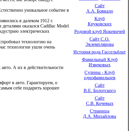
Сайт
 Естественно уникальное событие в
А.А. Бовкало
Клуб
явились в далеком 1912 г.
Круковских
деталями оказался Cadillac Model
 индустрию электрических
Родовой клуб Яцкевичей
Сайт С.О.
испробовал технологию на
Экземплярова
йчас технологии ушли очень
История рода Гассельблат
Фамильный Клуб
Извековых
 авто. А их в действительности
Сулины - Клуб
однофамильцев
форт в авто. Гарантируем, о
Сайт
 самым себе подарить хорошее
В.Е. Болотского
Сайт
С.В. Кочевых
Страница
Д.А. Михайлова