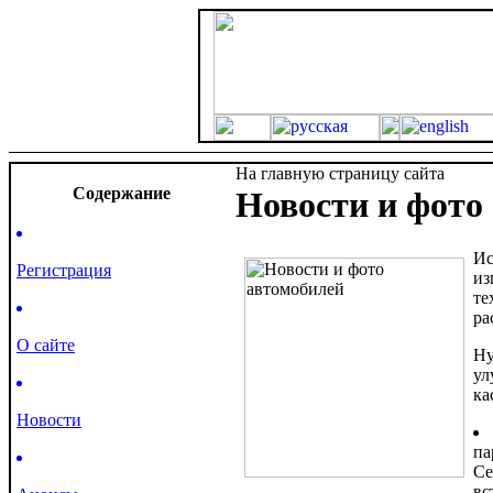
На главную страницу сайта
Cодержание
Новости и фото 
Ис
Регистрация
из
те
ра
О сайте
Ну
ул
ка
Новости
па
Се
вс