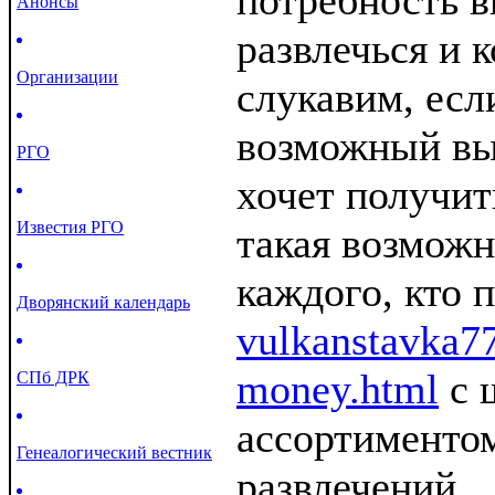
потребность в
Анонсы
развлечься и 
Организации
слукавим, есл
возможный вы
РГО
хочет получит
Известия РГО
такая возможн
каждого, кто 
Дворянский календарь
vulkanstavka77
money.html
с 
СПб ДРК
ассортименто
Генеалогический вестник
развлечений.