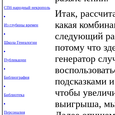
СПб народный некрополь
Итак, рассчит
какая комбина
Из глубины времен
следующий ра
Школа Генеалогии
потому что зд
генератор слу
Публикации
воспользоват
Библиография
подсказками и
чтобы увеличи
Библиотека
выигрыша, мы
Персоналия