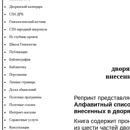
Дворянский календарь
СПб ДРК
Генеалогический вестник
СПб народный некрополь
Из глубины времен
Школа Генеалогии
Публикации
Библиография
дворя
Библиотека
Персоналия
внесен
Личные страницы
Доска объявлений
Репринт представля
Полезные программы
Алфавитный список
Полезные ссылки
внесенных в дворян
Интернет-магазин
Справочные услуги
Книга содержит про
из шести частей дв
Консультации