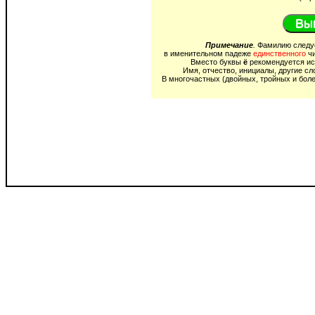
Вып
Примечание
.
Фамилию следуе
в именительном падеже
единственного
ч
Вместо буквы
ё
рекомендуется ис
Имя, отчество, инициалы, другие сл
В многочастных (двойных, тройных и бол