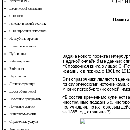
Онла
Известия РГО
Дворянский календарь
СПб ДРК
Памят
Генеалогический вестник
СПб народный некрополь
Из глубины времен
Школа генеалогии
Публикации
Задача нового проекта Петербург
в единой онлайн базе данных сп
Библиография
«Справочная книга о лицах С.-Пет
Библиотека
изданных в период с 1861 по 1916 
Персоналия
Эти справочники являются ценны
генеалогическими источниками, с
Личные страницы
многих петербургских семей, им
Доска объявлений
«В состав временнаго купечества
Полезные программы
иностранные подданные, иногоро
Полезные ссылки
получившия, по их торговым дейс
за 1865 год, страница 3).
Интернет-магазин
Справочные услуги
Консультации