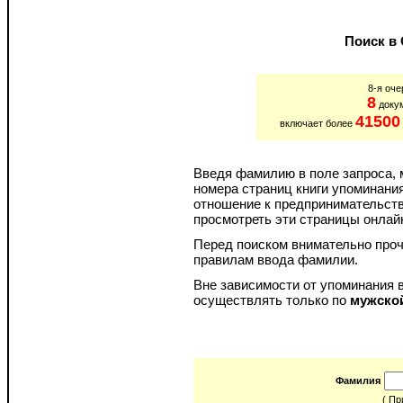
Поиск в
8-я оче
8
докум
41500
включает более
Введя фамилию в поле запроса, м
номера страниц книги упоминани
отношение к предпринимательству
просмотреть эти страницы онлайн
Перед поиском внимательно про
правилам ввода фамилии.
Вне зависимости от упоминания в
осуществлять только по
мужско
Фамилия
( Пр