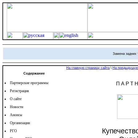
Замена задних 
На главную страницу сайта
\
На предыдущую
Содержание
Партнерские программы
П А Р Т 
Регистрация
О сайте
Новости
Анонсы
Организации
Купечеств
РГО